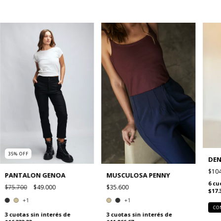
35
%
OFF
DEN
$104
PANTALON GENOA
MUSCULOSA PENNY
6
cu
$75.700
$49.000
$35.600
$17.
+1
+1
CO
3
cuotas sin interés de
3
cuotas sin interés de