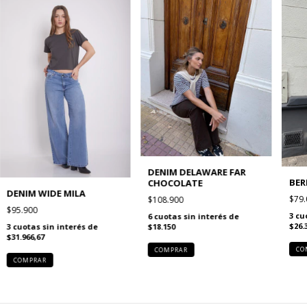
DENIM DELAWARE FAR
BER
CHOCOLATE
DENIM WIDE MILA
$79.
$108.900
$95.900
3
cu
6
cuotas sin interés de
$26.
$18.150
3
cuotas sin interés de
$31.966,67
CO
COMPRAR
COMPRAR