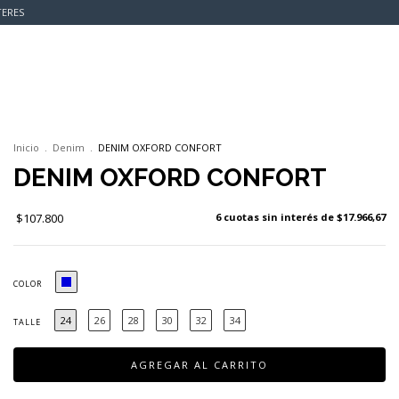
TERES
0
Inicio
.
Denim
.
DENIM OXFORD CONFORT
DENIM OXFORD CONFORT
$107.800
6
cuotas sin interés de
$17.966,67
COLOR
24
26
28
30
32
34
TALLE