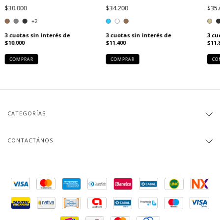
$30.000
$34.200
$35.
+2
3
cuotas sin interés de
3
cuotas sin interés de
3
cu
$10.000
$11.400
$11.
COMPRAR
COMPRAR
CO
CATEGORÍAS
CONTACTÁNOS