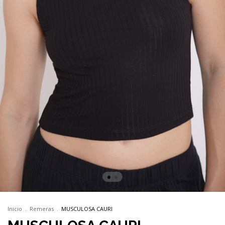
Inicio
.
Remeras
.
MUSCULOSA CAURI