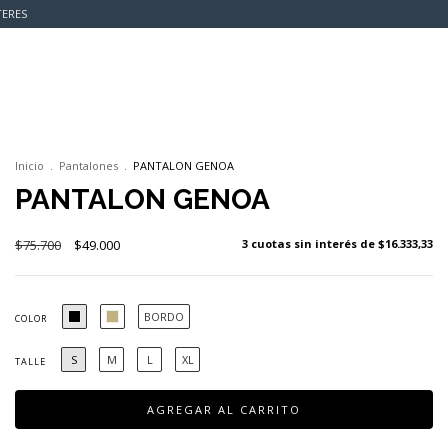
TERES
0
Inicio
.
Pantalones
.
PANTALON GENOA
PANTALON GENOA
$75.700
$49.000
3
cuotas sin interés de
$16.333,33
BORDO
COLOR
S
M
L
XL
TALLE