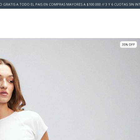
O GRATIS A TODO EL PAIS EN COMPRAS MAYORES A $100.000 // 3 Y 6 CUOTAS SIN IN
y Devolución
Preguntas Frecuentes
About Us
Guía de talles
35
%
OFF