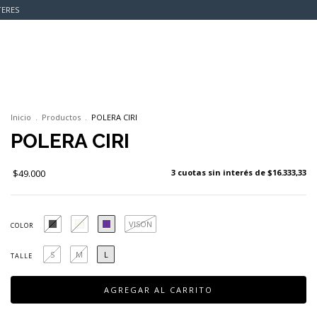
TERES
0
Inicio
.
Productos
.
POLERA CIRI
POLERA CIRI
$49.000
3
cuotas sin interés de
$16.333,33
VISON
COLOR
S
M
L
TALLE