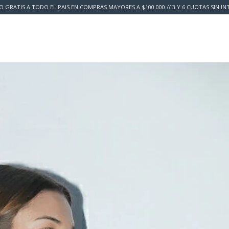
O GRATIS A TODO EL PAIS EN COMPRAS MAYORES A $100.000 // 3 Y 6 CUOTAS SIN IN
y Devolución
Preguntas Frecuentes
About Us
Guía de talles