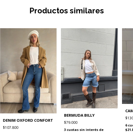
Productos similares
CA
BERMUDA BILLY
$130
DENIM OXFORD CONFORT
$79.000
6
cu
$107.800
$21.
3
cuotas sin interés de