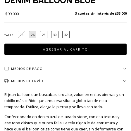
DENIM BALLOON BLUE
$99.000
3
cuotas sin interés de
$33.000
24
26
28
30
32
TALLE
MEDIOS DE PAGO
MEDIOS DE ENVÍO
El jean balloon que buscabas: tiro alto, volumen en las piernas y un
tobillo más ceñido que arma esa silueta globo tan de esta
temporada. Estiliza, alarga la pierna y se lleva con todo.
Confeccionado en denim azul de lavado stone, con esa textura y
ese tono clásico que nunca falla. La tela rígida le da estructura y
hace que el balloon caiga como tiene que caer, sin deformarse con