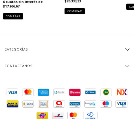
$26.333,33
6
cuotas sin interés de
$17.966,67
CO
COMPRAR
COMPRAR
CATEGORÍAS
CONTACTÁNOS